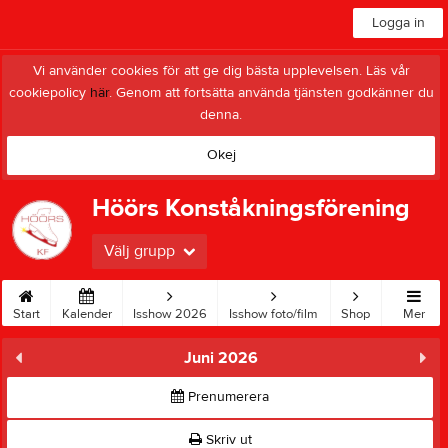
Logga in
Vi använder cookies för att ge dig bästa upplevelsen. Läs vår
cookiepolicy
här
. Genom att fortsätta använda tjänsten godkänner du
denna.
Okej
Höörs Konståkningsförening
Välj grupp
Start
Kalender
Isshow 2026
Isshow foto/film
Shop
Mer
Juni 2026
Prenumerera
Skriv ut