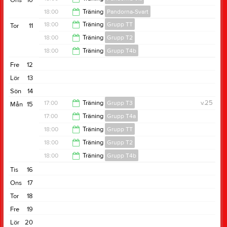
Ons
10
19:00
18:00
Träning
Pandorna-Svart
18:45
18:00
Träning
Grupp TT
Tor
11
18:45
18:00
Träning
Grupp T2
19:00
18:00
Träning
Grupp T4b
19:00
Fre
12
19:00
Lör
13
Sön
14
17:00
Träning
Grupp T3
v.25
Mån
15
17:00
Träning
Grupp T4a
18:00
18:00
Träning
Grupp TT
18:00
18:00
Träning
Grupp T2
19:00
18:00
Träning
Grupp T4b
19:00
Tis
16
19:00
Ons
17
Tor
18
Fre
19
Lör
20