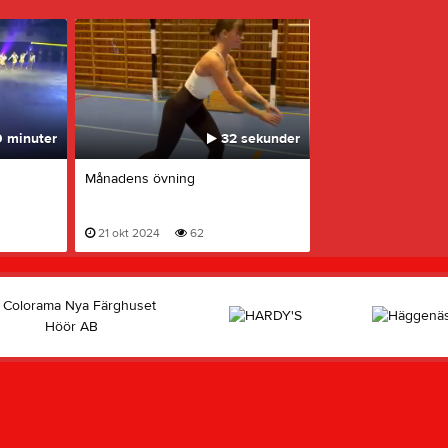
 minuter
32 sekunder
Månadens övning
21 okt 2024
62