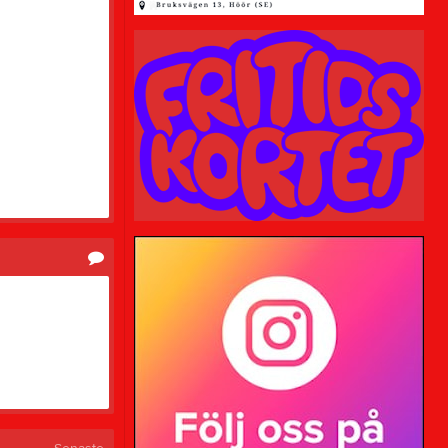
Sponsorer
Länkar
Frågor och svar
Om klubben
Värdegrund
Försäkringar
Slipning
Dokument
Träningspolicy
Resepolicy
Tävlingspolicy