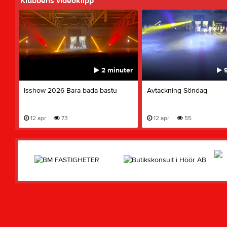
Klubbens videoklipp
2 minuter
9
Isshow 2026 Bara bada bastu
Avtackning Söndag
12 apr
73
12 apr
55