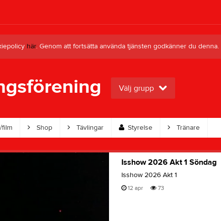
kiepolicy
här
. Genom att fortsätta använda tjänsten godkänner du denna.
ngsförening
Välj grupp
film
Shop
Tävlingar
Styrelse
Tränare
Isshow 2026 Akt 1 Söndag
Isshow 2026 Akt 1
12 apr
73