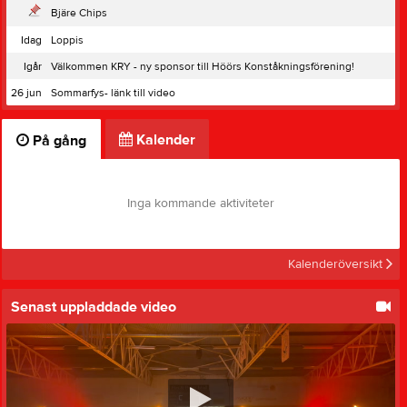
Bjäre Chips
Idag
Loppis
Igår
Välkommen KRY - ny sponsor till Höörs Konståkningsförening!
26 jun
Sommarfys- länk till video
Kalender
På gång
Inga kommande aktiviteter
Kalenderöversikt
Senast uppladdade video