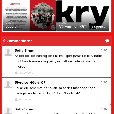
9 aug
8 aug
Loppis
Välkommen KRY - ny sponsor till Höörs Konståkningsförening!
9
kommentarer
4 maj
Sofia Simm
Är det off-ice träning för t4a imorgon (5/5)? Felicity hade
hört från tränare idag på fysen att det inte skulle ha
imorgon.
Rapportera
4 maj
Styrelse Höörs KF
Kollar du schemat här ovan så är det måndagar och
tisdagar ända fram till v 24 för T3 och T4A
Rapportera
4 maj
Sofia Simm