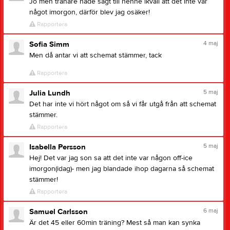
Jo men tränare hade sagt till henne ikväll att det inte var
något imorgon, därför blev jag osäker!
Rapportera
4 maj
Sofia Simm
Men då antar vi att schemat stämmer, tack
Rapportera
5 maj
Julia Lundh
Det har inte vi hört något om så vi får utgå från att schemat
stämmer.
Rapportera
5 maj
Isabella Persson
Hej! Det var jag son sa att det inte var någon off-ice
imorgon(idag)- men jag blandade ihop dagarna så schemat
stämmer!
Rapportera
6 maj
Samuel Carlsson
Är det 45 eller 60min träning? Mest så man kan synka