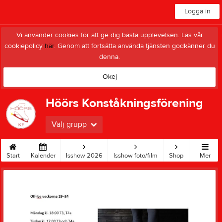
Logga in
Vi använder cookies för att ge dig bästa upplevelsen. Läs vår
cookiepolicy
här
. Genom att fortsätta använda tjänsten godkänner du
denna.
Okej
Höörs Konståkningsförening
Välj grupp
Start
Kalender
Isshow 2026
Isshow foto/film
Shop
Mer